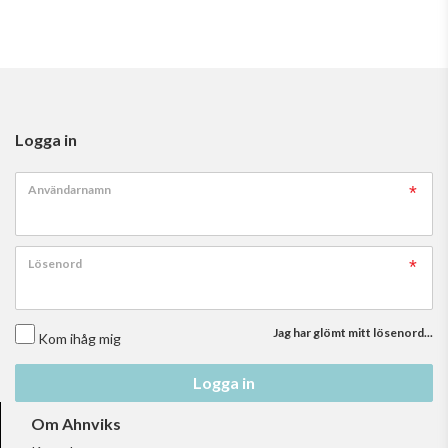
Logga in
Användarnamn
Lösenord
Jag har glömt mitt lösenord...
Kom ihåg mig
Logga in
Om Ahnviks