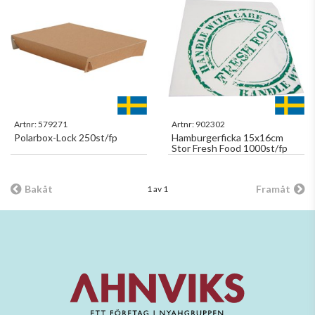
Artnr:
579271
Artnr:
902302
Polarbox-Lock 250st/fp
Hamburgerficka 15x16cm
Stor Fresh Food 1000st/fp
Bakåt
Framåt
1 av 1