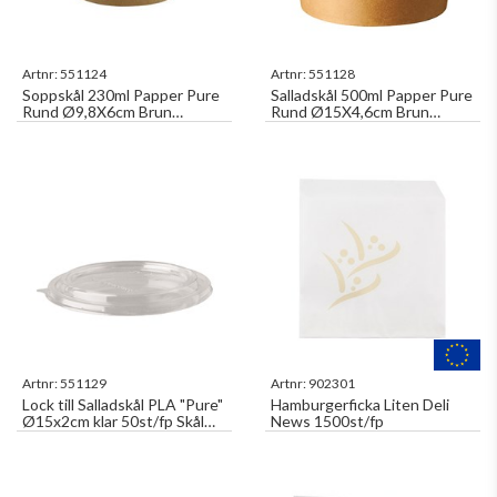
Artnr:
551124
Artnr:
551128
Soppskål 230ml Papper Pure
Salladskål 500ml Papper Pure
Rund Ø9,8X6cm Brun
Rund Ø15X4,6cm Brun
25st/fp 100% Fair
50st/fp Lock 551129
Artnr:
551129
Artnr:
902301
Lock till Salladskål PLA "Pure"
Hamburgerficka Liten Deli
Ø15x2cm klar 50st/fp Skål
News 1500st/fp
551128