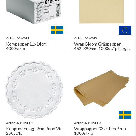
Artnr:
616041
Artnr:
616042
Korvpapper 11x14cm
Wrap Bloom Gräspapper
4000st/fp
462x390mm 1000st/fp Large
Ecoecho
Artnr:
40109002
Artnr:
40109003
Koppunderlägg 9cm Rund Vit
Wrappapper 33x41cm Brun
250st/fp
1000st/fp