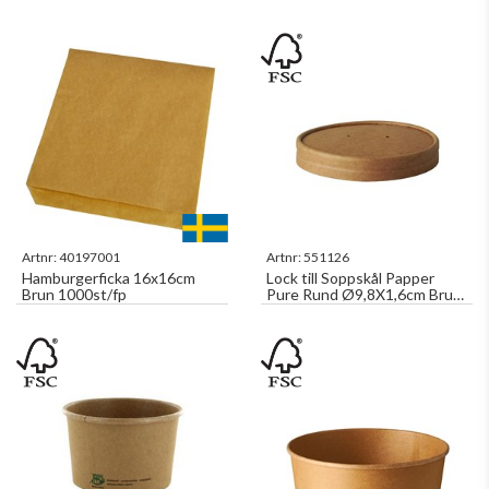
Artnr:
40197001
Artnr:
551126
Hamburgerficka 16x16cm
Lock till Soppskål Papper
Brun 1000st/fp
Pure Rund Ø9,8X1,6cm Brun
25st/fp 100% Fair