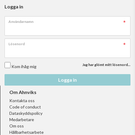
Logga in
Användarnamn
Lösenord
Jag har glömt mitt lösenord...
Kom ihåg mig
Logga in
Om Ahnviks
Kontakta oss
Code of conduct
Dataskyddspolicy
Medarbetare
Om oss
Hållbarhetsarbete