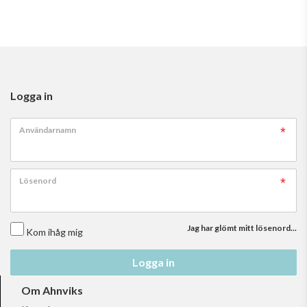
Logga in
Användarnamn
Lösenord
Jag har glömt mitt lösenord...
Kom ihåg mig
Logga in
Om Ahnviks