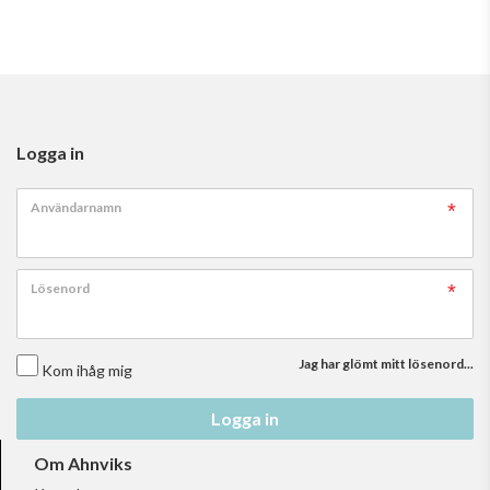
Logga in
Användarnamn
Lösenord
Jag har glömt mitt lösenord...
Kom ihåg mig
Logga in
Om Ahnviks