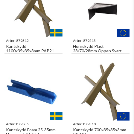
Artnr:
879312
Artnr:
879513
Kantskydd
Hörnskydd Plast
1100x35x35x3mm PAP21
28/70/28mm Öppen Svart
1000st/fp
Artnr:
879835
Artnr:
879310
Kantskydd Foam 25-35mm
Kantskydd 700x35x35x3mm