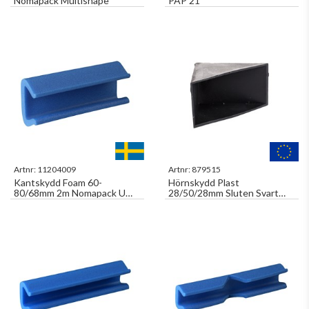
Nomapack Multishape
PAP 21
Artnr:
11204009
Artnr:
879515
Kantskydd Foam 60-
Hörnskydd Plast
80/68mm 2m Nomapack U
28/50/28mm Sluten Svart
Tulip 80m/fp
1000st/fp