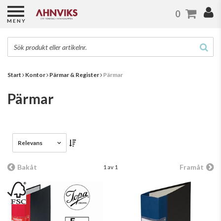
0
MENY
Start
Kontor
Pärmar & Register
Pärmar
Pärmar
Relevans
Bakåt
Framåt
1 av 1