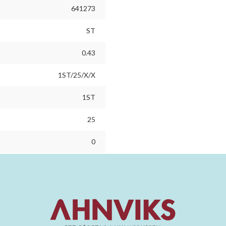
641273
ST
0.43
1ST/25/X/X
1ST
25
0