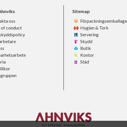
hnviks
Sitemap
akta oss
Förpackningsemballage
 of conduct
Hygien & Tork
skyddspolicy
Servering
rbetare
Skydd
ss
Butik
barhetsarbete
Kontor
ria
Städ
llkor
-gruppen