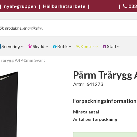
|
nyah-gruppen
|
Hållbarhetsarbete
|
|
033
Servering
Skydd
Butik
Kontor
Städ
rärygg A4 40mm Svart
Pärm Trärygg
Artnr:
641273
Förpackningsinformation
Minsta antal
Antal per förpackning