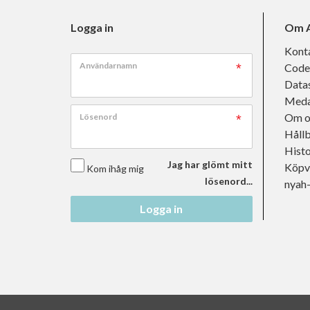
Logga in
Om A
Kont
Användarnamn
Code
Data
Meda
Om o
Lösenord
Håll
Histo
Jag har glömt mitt
Köpvi
Kom ihåg mig
lösenord...
nyah
Logga in