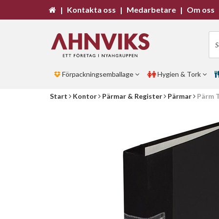
|
Kontakta oss
|
Medarbetare
|
Om oss
Förpackningsemballage
Hygien & Tork
Start
Kontor
Pärmar & Register
Pärmar
Pärm T