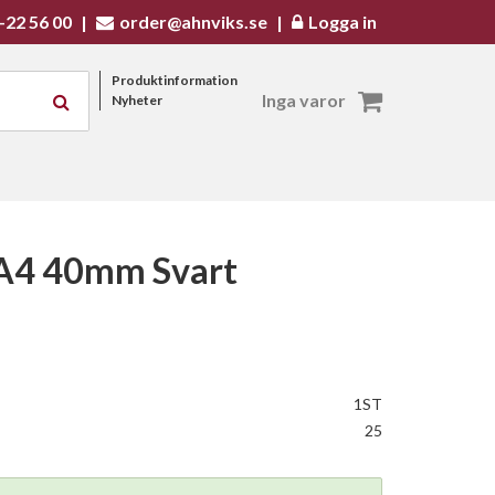
-22 56 00
|
order@ahnviks.se
|
Logga in
Produktinformation
Inga varor
Nyheter
 A4 40mm Svart
1ST
25