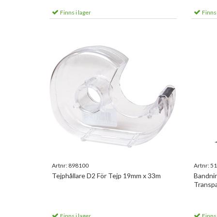
Finns i lager
Finns 
Artnr:
898100
Artnr:
51
Tejphållare D2 För Tejp 19mm x 33m
Bandni
Transpa
Finns i lager
Finns 