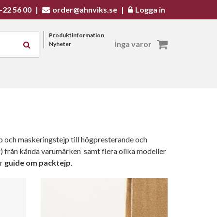
-22 56 00
|
order@ahnviks.se
|
Logga in
Produktinformation
Inga varor
Nyheter
ejp och maskeringstejp till högpresterande och
) från kända varumärken samt flera olika modeller
år
guide om packtejp
.