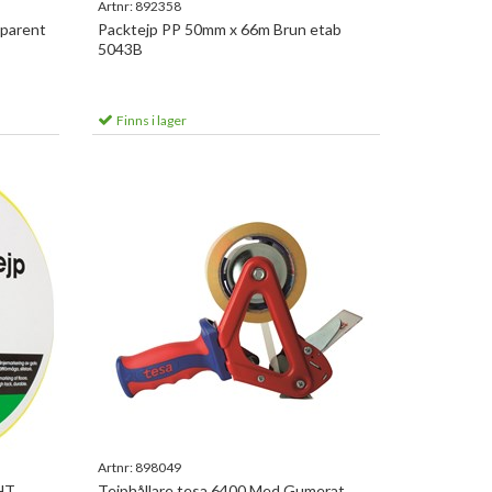
Artnr:
892358
parent
Packtejp PP 50mm x 66m Brun etab
5043B
Finns i lager
Artnr:
898049
HT
Tejphållare tesa 6400 Med Gumerat