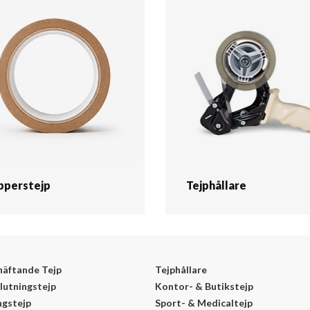
pperstejp
Tejphållare
häftande Tejp
Tejphållare
lutningstejp
Kontor- & Butikstejp
ngstejp
Sport- & Medicaltejp