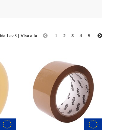
Sida 1 av 5 |
Visa alla
1
2
3
4
5