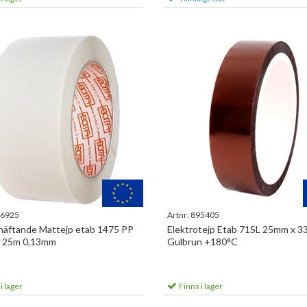
6925
Artnr:
895405
häftande Mattejp etab 1475 PP
Elektrotejp Etab 71SL 25mm x 3
 25m 0,13mm
Gulbrun +180°C
i lager
Finns i lager