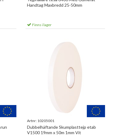
Handtag Maxbredd 25-50mm
Finns i lager
Artnr:
10205001
Brun
Dubbelhäftande Skumplasttejp etab
V1500 19mm x 50m 1mm Vit