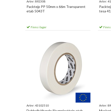
Artnr:
892308
Artnr:
41
Packtejp PP 50mm x 66m Transparent
Packte
etab 5043T
tesa 4
Finns i lager
Finns 
Artnr:
43102510
Artnr:
89
Dubbelhäftande Skumplasttejp etab
Maskeri