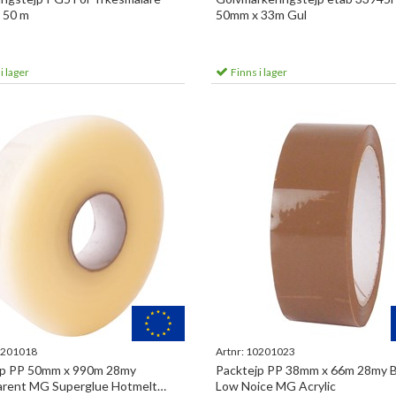
 50 m
50mm x 33m Gul
i lager
Finns i lager
201018
Artnr:
10201023
jp PP 50mm x 990m 28my
Packtejp PP 38mm x 66m 28my 
arent MG Superglue Hotmelt
Low Noice MG Acrylic