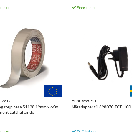
i lager
Finns i lager
12819
Artnr:
8980701
ngstejp tesa 51128 19mm x 66m
Nätadapter till 898070 TCE-100
rent Lätthäftande
i lager
Tillfälligt slut