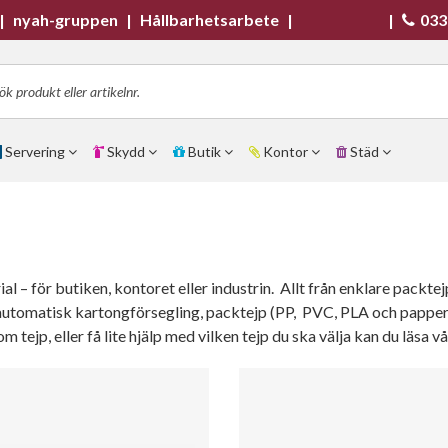
|
nyah-gruppen
|
Hållbarhetsarbete
|
|
033
Servering
Skydd
Butik
Kontor
Städ
ial – för butiken, kontoret eller industrin. Allt från enklare packt
 automatisk kartongförsegling, packtejp (PP, PVC, PLA och papper
om tejp, eller få lite hjälp med vilken tejp du ska välja kan du läsa v