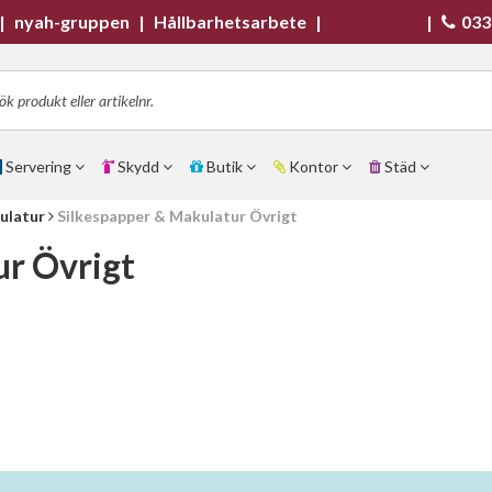
|
nyah-gruppen
|
Hållbarhetsarbete
|
|
033
Servering
Skydd
Butik
Kontor
Städ
ulatur
Silkespapper & Makulatur Övrigt
ur Övrigt