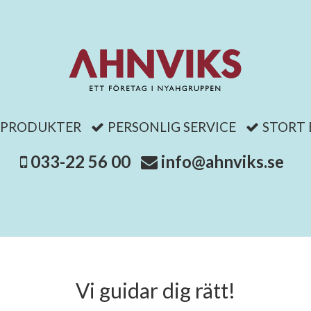
 PRODUKTER
PERSONLIG SERVICE
STORT
033-22 56 00
info@ahnviks.se
Vi guidar dig rätt!