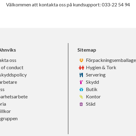
Välkommen att kontakta oss på kundsupport: 033-22 54 94
hnviks
Sitemap
akta oss
Förpackningsemballage
 of conduct
Hygien & Tork
skyddspolicy
Servering
rbetare
Skydd
ss
Butik
barhetsarbete
Kontor
ria
Städ
llkor
-gruppen