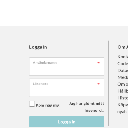
Logga in
Om A
Kont
Användarnamn
Code
Data
Meda
Om o
Lösenord
Håll
Histo
Jag har glömt mitt
Köpvi
Kom ihåg mig
lösenord...
nyah
Logga in