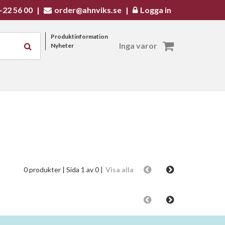
-22 56 00
|
order@ahnviks.se
|
Logga in
Produktinformation
Inga varor
Nyheter
0 produkter
| Sida 1 av 0 |
Visa alla