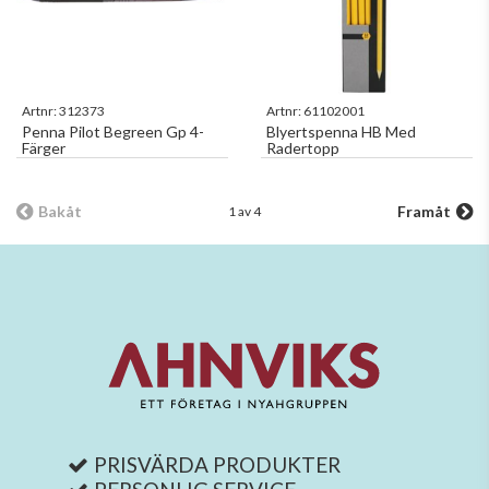
Artnr:
312373
Artnr:
61102001
Penna Pilot Begreen Gp 4-
Blyertspenna HB Med
Färger
Radertopp
Bakåt
Framåt
1 av 4
PRISVÄRDA PRODUKTER