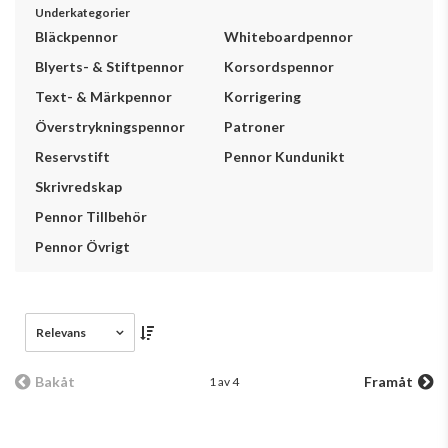
Underkategorier
Bläckpennor
Whiteboardpennor
Blyerts- & Stiftpennor
Korsordspennor
Text- & Märkpennor
Korrigering
Överstrykningspennor
Patroner
Reservstift
Pennor Kundunikt
Skrivredskap
Pennor Tillbehör
Pennor Övrigt
Relevans
Bakåt
Framåt
1 av 4