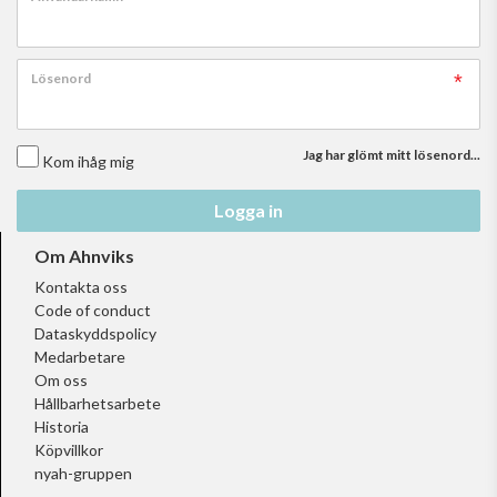
Lösenord
Jag har glömt mitt lösenord...
Kom ihåg mig
Logga in
Om Ahnviks
Kontakta oss
Code of conduct
Dataskyddspolicy
Medarbetare
Om oss
Hållbarhetsarbete
Historia
Köpvillkor
nyah-gruppen