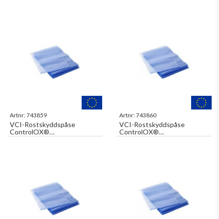
420/320x500x0,06mm Blå
405/310x615x0,06mm Blå
med Invik Svetsbar 200st/fp
med Invik Svetsbar 200st/fp
Artnr:
743859
Artnr:
743860
VCI-Rostskyddspåse
VCI-Rostskyddspåse
ControlOX®
ControlOX®
300x410x0,10mm Blå
400x550x0,10mm Blå
1000st/fp
300st/fp