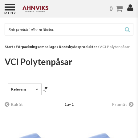
0
MENY
Start
Förpackningsemballage
Rostskyddsprodukter
VCI Polytenpåsar
VCI Polytenpåsar
Relevans
Bakåt
Framåt
1 av 1