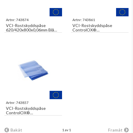
Artnr:
743874
Artnr:
743861
VCI-Rostskyddspåse
VCI-Rostskyddspåse
620/420x800x0,06mm Blå
ControlOX®
med Invik Svetsbar 25st/rl
500x700x0,10mm Blå
200st/fp
Artnr:
743857
VCI-Rostskyddspåse
ControlOX®
405/320x785x0,06mm Blå
med Invik Svetsbar 100st/fp
Bakåt
Framåt
1 av 1