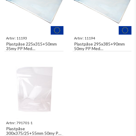
Artnr:
11193
Artnr:
11194
Plastpåse 225x315+50mm
Plastpåse 295x385+90mm
35my PP Med
50my PP Med
Tejpförslutning Ej Permanent
Tejpförslutning Ej Permanent
2000st/fp
1500st/fp
Artnr:
791701-1
Plastpåse
300x375/25+55mm 50my PP