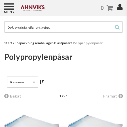
0
MENY
Start
Förpackningsemballage
Plastpåsar
Polypropylenpåsar
Polypropylenpåsar
Relevans
Bakåt
Framåt
1 av 1