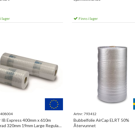
i lager
Finns i lager
408004
Artnr:
793412
r IB Express 400mm x 610m
Bubbelfolie AirCap ELRT 50%
rad 320mm 19mm Large Regular.
Återvunnet
% återvunnet