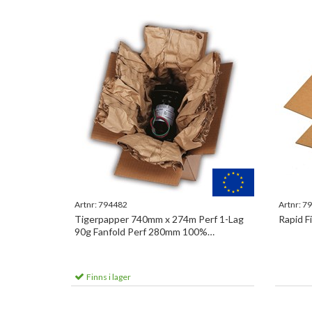
Artnr:
794482
Artnr:
79
Tigerpapper 740mm x 274m Perf 1-Lag
Rapid Fi
90g Fanfold Perf 280mm 100%
återvunnet
Finns i lager