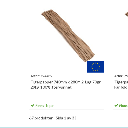
Artnr:
794489
Artnr:
79
Tigerpapper 740mm x 280m 2-Lag 70gr
Tigerpa
29kg 100% återvunnet
Fanfold
Finns i lager
Finns 
67 produkter
| Sida 1 av 3 |