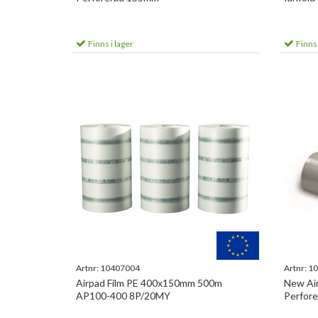
Finns i lager
Finns 
Artnr:
10407004
Artnr:
10
Airpad Film PE 400x150mm 500m
New Ai
AP100-400 8P/20MY
Perfore
Min 30