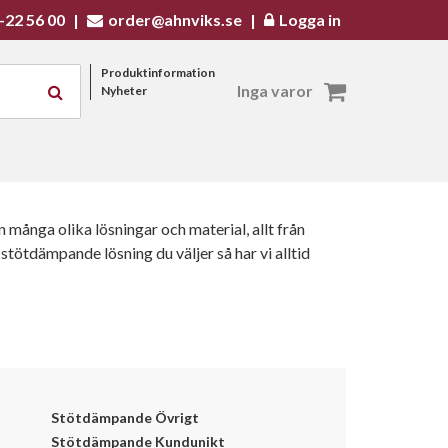
-22 56 00
|
order@ahnviks.se
|
Logga in
Produktinformation
Inga varor
Nyheter
 många olika lösningar och material, allt från
tötdämpande lösning du väljer så har vi alltid
Stötdämpande Övrigt
Stötdämpande Kundunikt