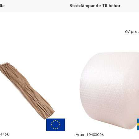
lie
Stötdämpande Tillbehör
67 pro
4498
Artnr:
10403006