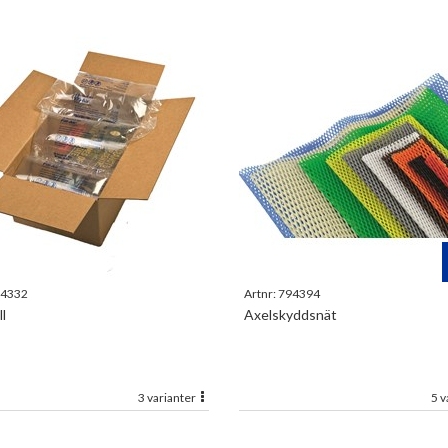
4332
Artnr:
794394
ll
Axelskyddsnät
3 varianter
5 v