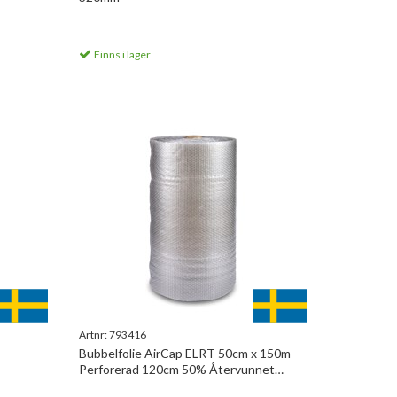
Finns i lager
Artnr:
793416
Bubbelfolie AirCap ELRT 50cm x 150m
Perforerad 120cm 50% Återvunnet
125ark/rl