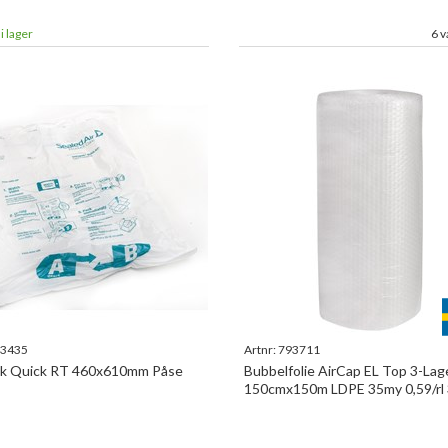
i lager
6 v
3435
Artnr:
793711
ak Quick RT 460x610mm Påse
Bubbelfolie AirCap EL Top 3-Lag
150cmx150m LDPE 35my 0,59/rl
återvunnet