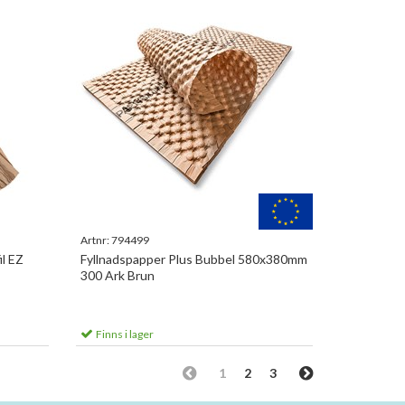
Artnr:
794499
l EZ
Fyllnadspapper Plus Bubbel 580x380mm
300 Ark Brun
Finns i lager
1
2
3