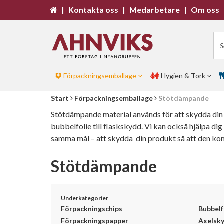
|
Kontakta oss
|
Medarbetare
|
Om oss
Förpackningsemballage
Hygien & Tork
Start
Förpackningsemballage
Stötdämpande
Stötdämpande material används för att skydda din pr
bubbelfolie till flaskskydd. Vi kan också hjälpa d
samma mål – att skydda din produkt så att den ko
Stötdämpande
Underkategorier
Förpackningschips
Bubbelf
Förpackningspapper
Axelsk