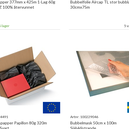
apper 377mm x 425m 1-Lag 60g
Bubbelfolie Aircap TL stor bubbl
EZ 100% återvunnet
30cmx75m
i lager
5 v
4491
Artnr:
100229046
spapper Papillon 80g 320m
Bubbelmask 50cm x 100m
 Svart
Självklistrande