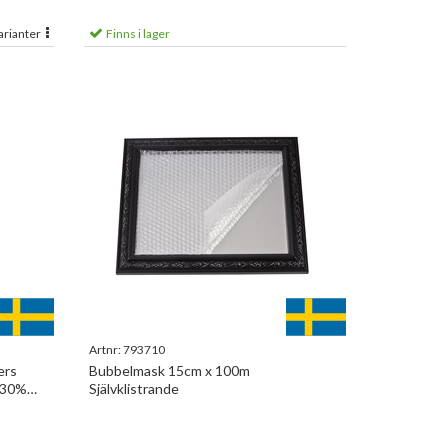
arianter
Finns i lager
Artnr:
793710
ers
Bubbelmask 15cm x 100m
 30%
Självklistrande