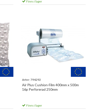
Finns i lager
Artnr:
794292
Air Plus Cushion-Film 400mm x 500m
16p Perforerad 250mm
Finns i lager