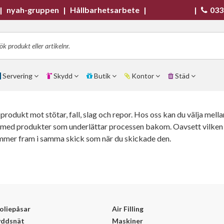
|
nyah-gruppen
|
Hållbarhetsarbete
|
|
033
Servering
Skydd
Butik
Kontor
Städ
odukt mot stötar, fall, slag och repor. Hos oss kan du välja mellan
ig med produkter som underlättar processen bakom. Oavsett vilken s
mmer fram i samma skick som när du skickade den.
oliepåsar
Air Filling
yddsnät
Maskiner