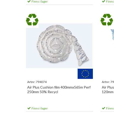
Finns i lager
Finns 
Artnr:
794074
Artnr:
79
Air Plus Cushion film 400mmx565m Perf
Air Plu
250mm 50% Recycl
120mm 
Finns i lager
Finns 