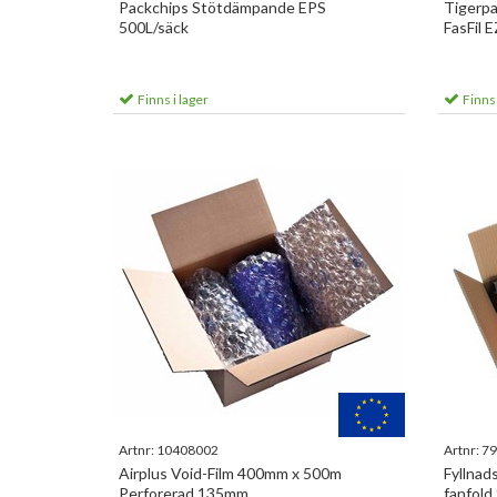
Packchips Stötdämpande EPS
Tigerp
500L/säck
FasFil 
Finns i lager
Finns 
Artnr:
10408002
Artnr:
79
Airplus Void-Film 400mm x 500m
Fyllnad
Perforerad 135mm
fanfold