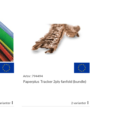
Artnr:
794494
Paperplus Tracker 2ply fanfold (bundle)
arianter
2 varianter