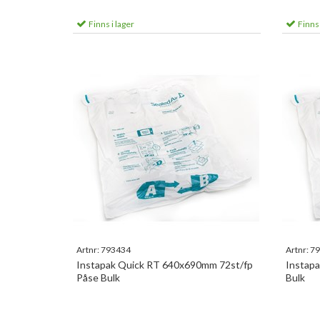
Finns i lager
Finns 
Artnr:
793434
Artnr:
79
Instapak Quick RT 640x690mm 72st/fp
Instap
Påse Bulk
Bulk