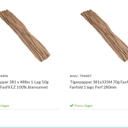
4496
Artnr:
794497
pper 381 x 488m 1-Lag 50g
Tigerpapper 381x335M 70g Fasfi
 FasFil EZ 100% återvunnet
Fanfold 1 lags Perf 280mm
i lager
Finns i lager