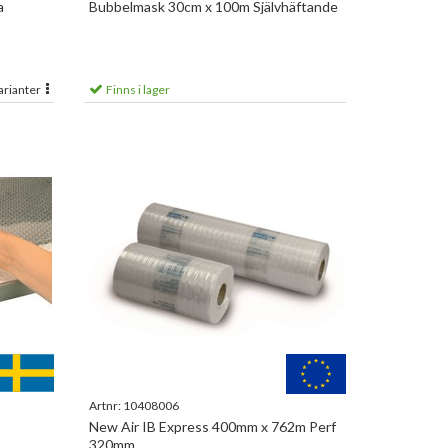
a
Bubbelmask 30cm x 100m Självhäftande
arianter
Finns i lager
Artnr:
10408006
New Air IB Express 400mm x 762m Perf
320mm