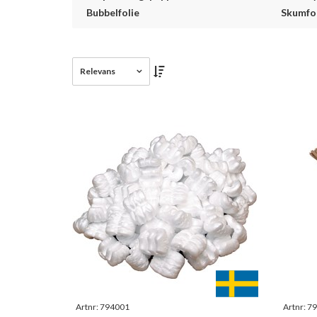
Bubbelfolie
Skumfo
Relevans
Artnr:
794001
Artnr:
79