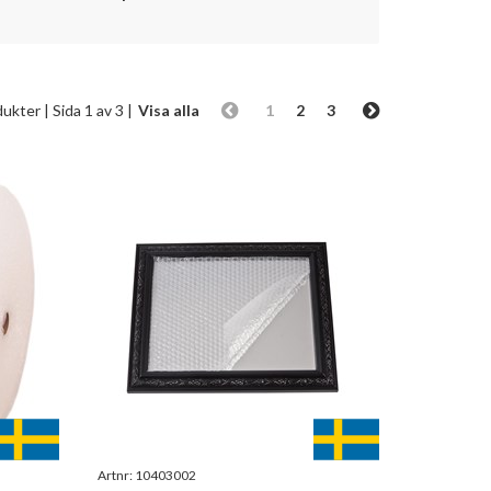
dukter
| Sida 1 av 3 |
Visa alla
1
2
3
Artnr:
10403002