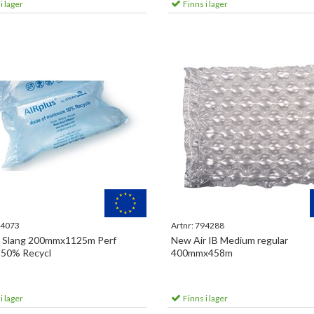
i lager
Finns i lager
4073
Artnr:
794288
s Slang 200mmx1125m Perf
New Air IB Medium regular
50% Recycl
400mmx458m
i lager
Finns i lager