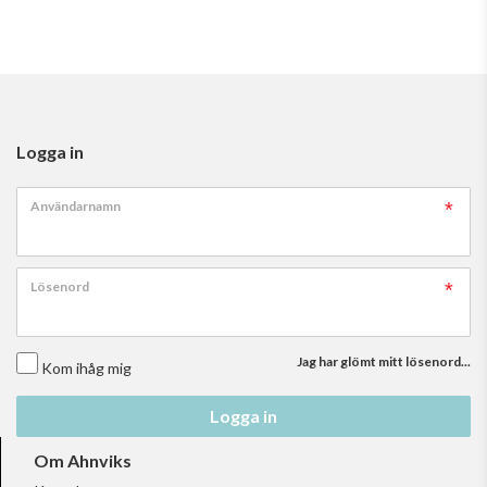
Logga in
Användarnamn
Lösenord
Jag har glömt mitt lösenord...
Kom ihåg mig
Logga in
Om Ahnviks