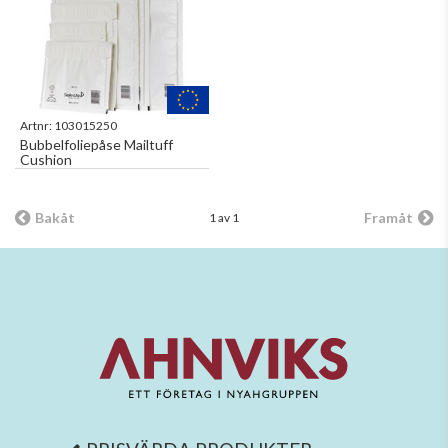
Artnr:
103015250
Bubbelfoliepåse Mailtuff
Cushion
Bakåt
Framåt
1 av 1