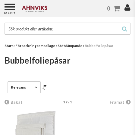
0
MENY
Start
Förpackningsemballage
Stötdämpande
Bubbelfoliepåsar
Bubbelfoliepåsar
Relevans
Bakåt
Framåt
1 av 1