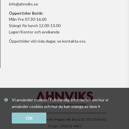
info@ahnviks.se
Öppettider Butik:
Mån-Fre 07.30-16.00
Stängt för lunch 12.00-13.00
Lager/Kontor och avvikande
Öppettider vid röda dagar, se
kontakta oss.
Vi använder cookies! Fullständig information om hur vi
använder cookies och hur du kan stänga av dem
OK
Copyright © Ahnviks Papper AB, Box 215, 501 13 Borås
| Orgnr. 556212-4437