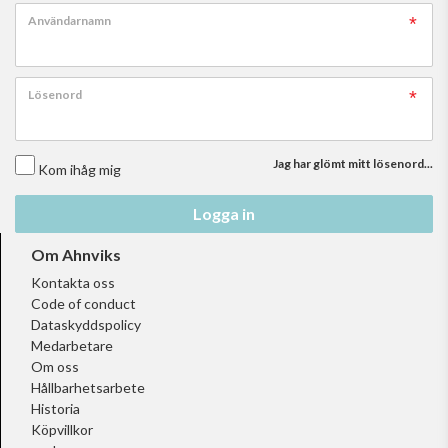
Användarnamn
Lösenord
Jag har glömt mitt lösenord...
Kom ihåg mig
Logga in
Om Ahnviks
Kontakta oss
Code of conduct
Dataskyddspolicy
Medarbetare
Om oss
Hållbarhetsarbete
Historia
Köpvillkor