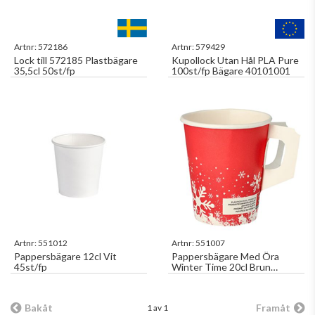
Artnr:
572186
Artnr:
579429
Lock till 572185 Plastbägare
Kupollock Utan Hål PLA Pure
35,5cl 50st/fp
100st/fp Bägare 40101001
Artnr:
551012
Artnr:
551007
Pappersbägare 12cl Vit
Pappersbägare Med Öra
45st/fp
Winter Time 20cl Brun
50st/fp
Bakåt
Framåt
1 av 1