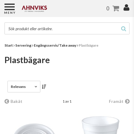
0
MENY
Start
Servering
Engångsservis/Take away
Plastbägare
Plastbägare
Relevans
Bakåt
Framåt
1 av 1