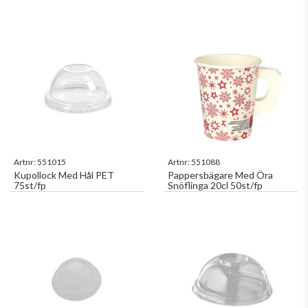
Artnr:
551015
Artnr:
551088
Kupollock Med Hål PET
Pappersbägare Med Öra
75st/fp
Snöflinga 20cl 50st/fp