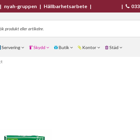
|
nyah-gruppen
|
Hållbarhetsarbete
|
|
033
Servering
Skydd
Butik
Kontor
Städ
gt