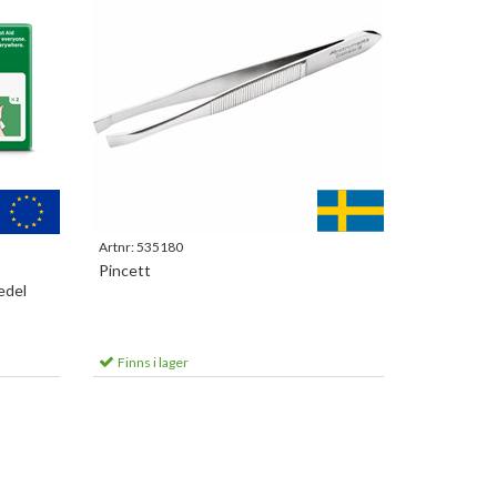
Artnr:
535180
Pincett
edel
Finns i lager