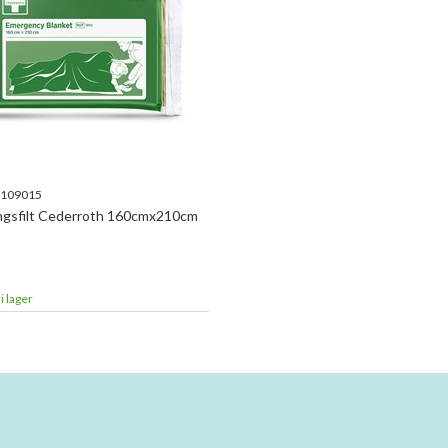
109015
ngsfilt Cederroth 160cmx210cm
i lager