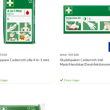
5150
Artnr:
535160
ppare Cederroth Lilla 4-in-1 mini
Skyddspaket Cederroth Inkl
Mask/Handskar/Desinfektionsm
i lager
Finns i lager