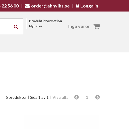
-22 56 00
|
order@ahnviks.se
|
Logga in
Produktinformation
Inga varor
Nyheter
6 produkter
| Sida 1 av 1 |
Visa alla
1