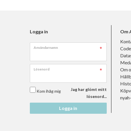
Logga in
Om A
Kont
Användarnamn
Code
Data
Meda
Om o
Lösenord
Håll
Histo
Jag har glömt mitt
Köpvi
Kom ihåg mig
lösenord...
nyah
Logga in