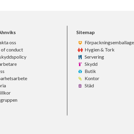
hnviks
Sitemap
akta oss
Förpackningsemballage
 of conduct
Hygien & Tork
skyddspolicy
Servering
rbetare
Skydd
ss
Butik
barhetsarbete
Kontor
ria
Städ
llkor
-gruppen