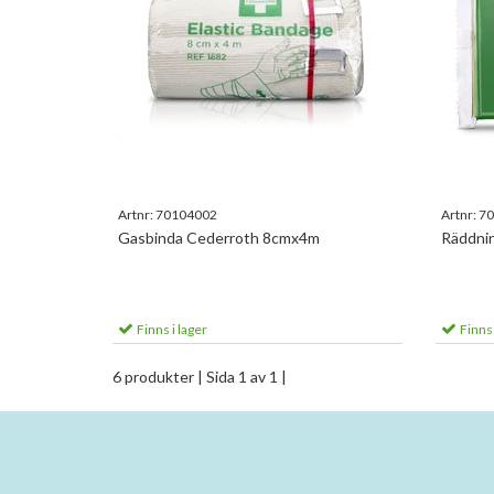
Artnr:
70104002
Artnr:
70
Gasbinda Cederroth 8cmx4m
Räddni
Finns i lager
Finns 
6 produkter
| Sida 1 av 1 |