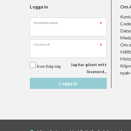
Logga in
Om A
Kont
Användarnamn
Code
Data
Meda
Om o
Lösenord
Håll
Histo
Jag har glömt mitt
Köpvi
Kom ihåg mig
lösenord...
nyah
Logga in