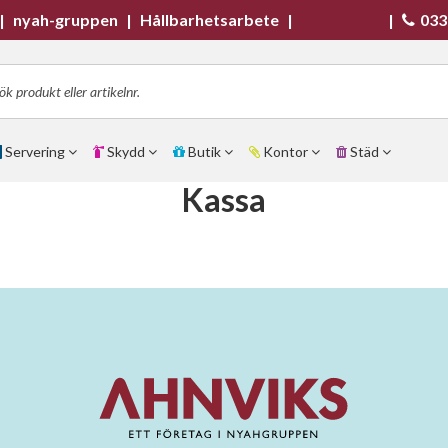
|
nyah-gruppen
|
Hållbarhetsarbete
|
|
033
Servering
Skydd
Butik
Kontor
Städ
Kassa