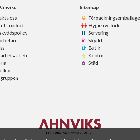
hnviks
Sitemap
akta oss
Förpackningsemballage
 of conduct
Hygien & Tork
skyddspolicy
Servering
rbetare
Skydd
ss
Butik
barhetsarbete
Kontor
ria
Städ
llkor
-gruppen