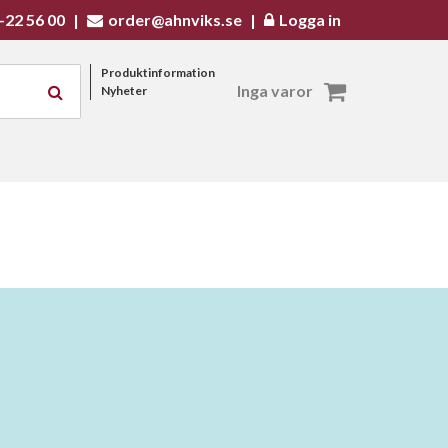
-22 56 00
|
order@ahnviks.se
|
Logga in
Produktinformation
Inga varor
Nyheter