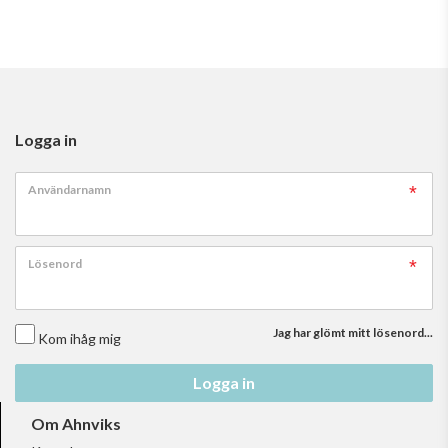
Logga in
Användarnamn
Lösenord
Jag har glömt mitt lösenord...
Kom ihåg mig
Logga in
Om Ahnviks