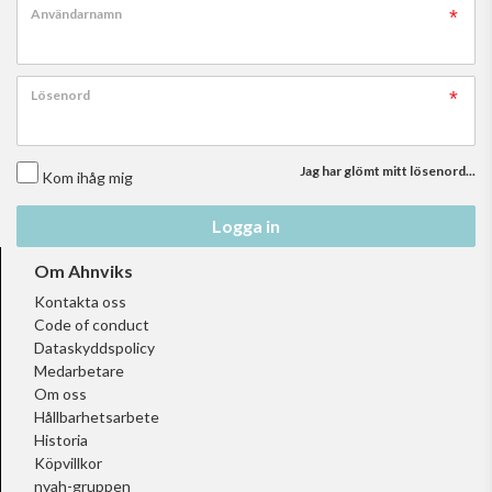
Användarnamn
Lösenord
Jag har glömt mitt lösenord...
Kom ihåg mig
Logga in
Om Ahnviks
Kontakta oss
Code of conduct
Dataskyddspolicy
Medarbetare
Om oss
Hållbarhetsarbete
Historia
Köpvillkor
nyah-gruppen