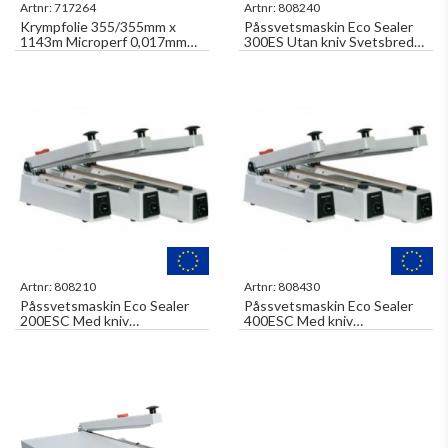
Artnr:
717264
Artnr:
808240
Krympfolie 355/355mm x
Påssvetsmaskin Eco Sealer
1143m Microperf 0,017mm
300ES Utan kniv Svetsbredd
Vinkelfilm CT 305E 355
300mm
M017
Artnr:
808210
Artnr:
808430
Påssvetsmaskin Eco Sealer
Påssvetsmaskin Eco Sealer
200ESC Med kniv
400ESC Med kniv
Svetsbredd 200mm
Svetsbredd 400mm