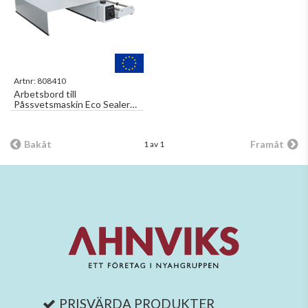
Artnr:
808410
Arbetsbord till
Påssvetsmaskin Eco Sealer
400ES Work Table till
808400, 10805002
Bakåt
Framåt
1 av 1
PRISVÄRDA PRODUKTER