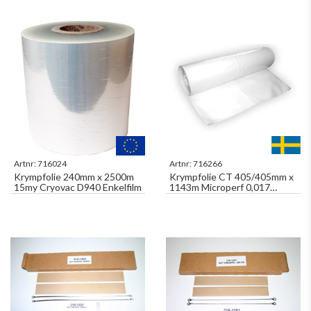
Artnr:
716024
Artnr:
716266
Krympfolie 240mm x 2500m
Krympfolie CT 405/405mm x
15my Cryovac D940 Enkelfilm
1143m Microperf 0,017
Vinkelfilm CT305E PCF 405
M017