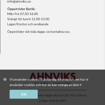
info@ahnviks.se
Öppettider Butik:
Mån-Fre 07.30-16.00
Stängt för lunch 12.00-13.00
Lager/Kontor och avvikande
Öppettider vid röda dagar, se
kontakta oss.
Vi använder cookies! Fullständig information om hur vi
använder cookies och hur du kan stänga av dem
OK
Copyright © Ahnviks Papper AB, Box 215, 501 13 Borås
| Orgnr. 556212-4437