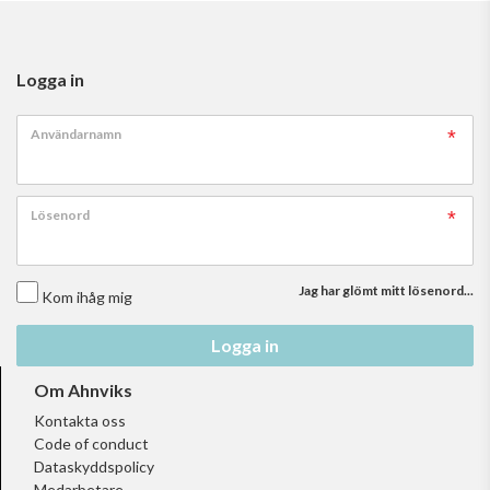
Logga in
Användarnamn
Lösenord
Jag har glömt mitt lösenord...
Kom ihåg mig
Logga in
Om Ahnviks
Kontakta oss
Code of conduct
Dataskyddspolicy
Medarbetare