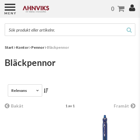
0
MENY
Start
Kontor
Pennor
Bläckpennor
Bläckpennor
Relevans
Bakåt
Framåt
1 av 1