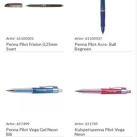
Artnr:
61103001
Artnr:
61103017
Penna Pilot Frixion 0,25mm
Penna Pilot Acro- Ball
Svart
Begreen
Artnr:
657499
Artnr:
221705
Penna Pilot Vega Gel Neon
Kulspetspenna Pilot Vega
Blå
Neon