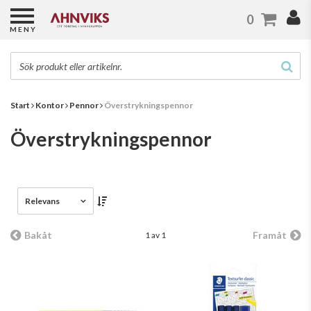
0
MENY
Start
Kontor
Pennor
Överstrykningspennor
Överstrykningspennor
Relevans
Bakåt
Framåt
1 av 1