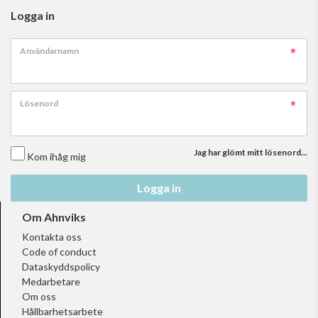
Logga in
Användarnamn
Lösenord
Jag har glömt mitt lösenord...
Kom ihåg mig
Logga in
Om Ahnviks
Kontakta oss
Code of conduct
Dataskyddspolicy
Medarbetare
Om oss
Hållbarhetsarbete