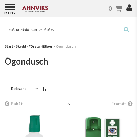
0
MENY
Start
Skydd
Första Hjälpen
Ögondusch
Ögondusch
Relevans
Bakåt
Framåt
1 av 1