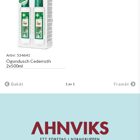
Artnr:
534641
Ögondusch Cederroth
2x500ml
Bakåt
Framåt
1 av 1