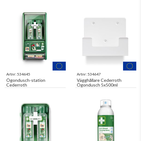
Aid Kit
Artnr:
534645
Artnr:
534647
Ögondusch-station
Vägghållare Cederroth
Cederroth
Ögondusch 5x500ml