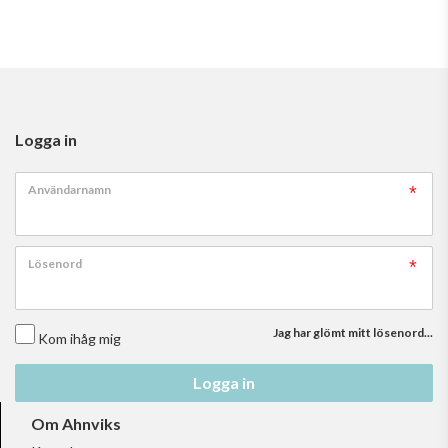
Logga in
Användarnamn
Lösenord
Jag har glömt mitt lösenord...
Kom ihåg mig
Logga in
Om Ahnviks