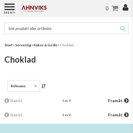
0
MENY
Start
Servering
Kakor & Godis
Choklad
Choklad
Relevans
Bakåt
Framåt
1 av 0
Bakåt
Framåt
1 av 0