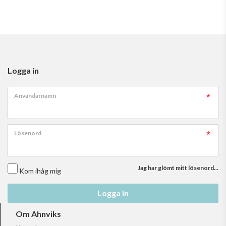
Logga in
Användarnamn
Lösenord
Jag har glömt mitt lösenord...
Kom ihåg mig
Logga in
Om Ahnviks