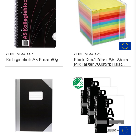
Artnr:
61001007
Artnr:
61001020
Kollegieblock A5 Rutat 60g
Block Kub/Hållare 9,5x9,5cm
Mix Färger 700st/fp Hålat
700 Blad