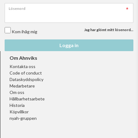
Lösenord
Jag har glömt mitt lösenord...
Kom ihåg mig
Logga in
Om Ahnviks
Kontakta oss
Code of conduct
Dataskyddspolicy
Medarbetare
Om oss
Hållbarhetsarbete
Historia
Köpvillkor
nyah-gruppen