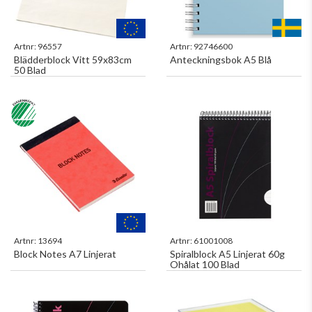
Artnr:
96557
Artnr:
92746600
Blädderblock Vitt 59x83cm
Anteckningsbok A5 Blå
50 Blad
Artnr:
13694
Artnr:
61001008
Block Notes A7 Linjerat
Spiralblock A5 Linjerat 60g
Ohålat 100 Blad