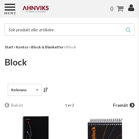
0
MENY
Start
Kontor
Block & Blanketter
Block
Block
Relevans
Bakåt
Framåt
1 av 2