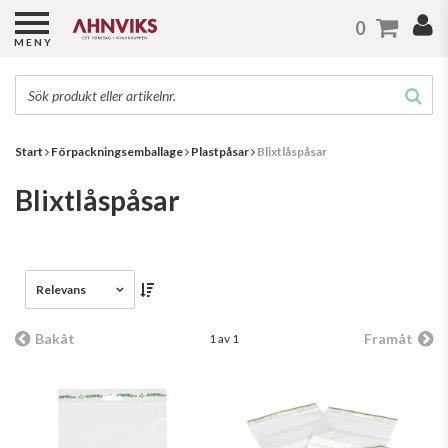
0
MENY
Start
Förpackningsemballage
Plastpåsar
Blixtlåspåsar
Blixtlåspåsar
Relevans
Bakåt
Framåt
1 av 1