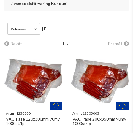
Livsmedelsförvaring Kundunikt
Relevans
Bakåt
Framåt
1 av 1
Artnr:
12303004
Artnr:
12303003
VAC-Påse 120x300mm 90my
VAC-Påse 200x350mm 90my
1000st/fp
1000st/fp