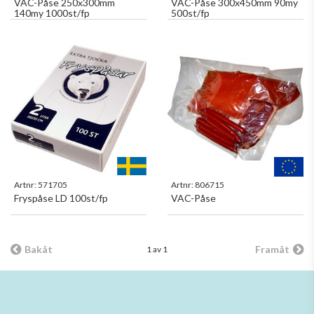
VAC-Påse 250x300mm
VAC-Påse 300x450mm 90my
140my 1000st/fp
500st/fp
Artnr:
571705
Artnr:
806715
Fryspåse LD 100st/fp
VAC-Påse
Bakåt
Framåt
1 av 1