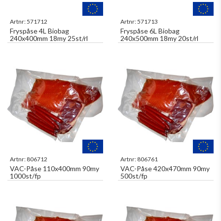
Artnr:
571712
Artnr:
571713
Fryspåse 4L Biobag
Fryspåse 6L Biobag
240x400mm 18my 25st/rl
240x500mm 18my 20st/rl
Artnr:
806712
Artnr:
806761
VAC-Påse 110x400mm 90my
VAC-Påse 420x470mm 90my
1000st/fp
500st/fp