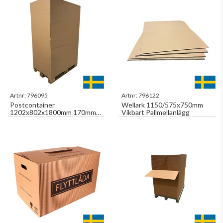
Artnr:
796095
Artnr:
796122
Postcontainer
Wellark 1150/575x750mm
1202x802x1800mm 170mm
Vikbart Pallmellanlägg
bottenflikar med hörnlåsning