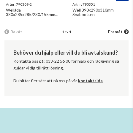
Artnr:
790309-2
Artnr:
790351
Wellåda
Well 390x290x310mm
380x285x285/230/155mm
Snabbotten
Pallanpassad
Bakåt
Framåt
1 av 4
Behöver du hjälp eller vill du bli avtalskund?
Kontakta oss på: 033-22 56 00 för hjälp och rådgivning så
guidar vi dig till rätt lösning.
Du hittar fler sätt att nå oss på vår
kontaktsida