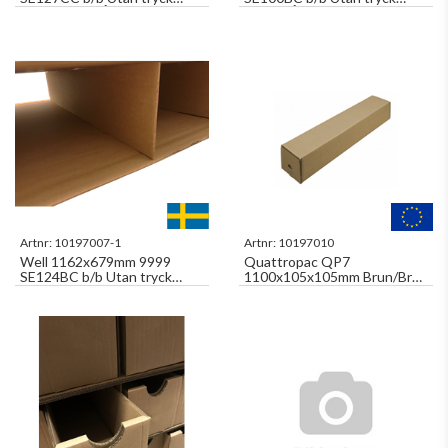
MODUL BYRÅ
BRED LÅDA (2 ST) PER
MODUL BYRÅ
Artnr:
10197007-1
Artnr:
10197010
Well 1162x679mm 9999
Quattropac QP7
SE124BC b/b Utan tryck
1100x105x105mm Brun/Brun
FÖRSTÄRKNINGSSKIVOR
Fyrkantshylsa Med
MODUL BYRÅ 3 ST
Tejpförslutning