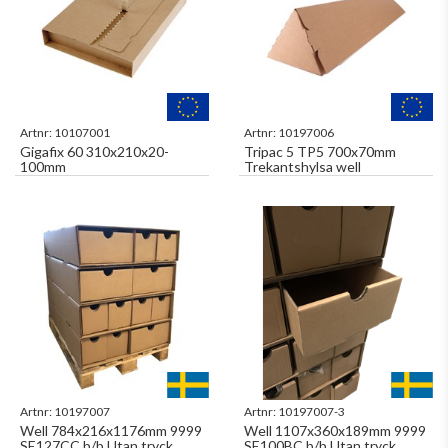
Artnr:
10107001
Artnr:
10197006
Gigafix 60 310x210x20-
Tripac 5 TP5 700x70mm
100mm
Trekantshylsa well
Artnr:
10197007
Artnr:
10197007-3
Well 784x216x1176mm 9999
Well 1107x360x189mm 9999
SE127CC b/b Utan tryck
SE100BC b/b Utan tryck