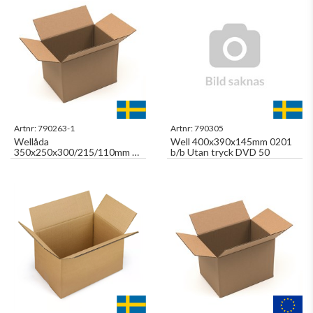
Artnr:
790263-1
Artnr:
790305
Wellåda
Well 400x390x145mm 0201
350x250x300/215/110mm H-
b/b Utan tryck DVD 50
hål lockflikar kortsidor