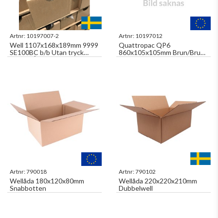
Artnr:
10197007-2
Artnr:
10197012
Well 1107x168x189mm 9999
Quattropac QP6
SE100BC b/b Utan tryck
860x105x105mm Brun/Brun
SMAL LÅDA (4 ST) PER
Fyrkantshylsa Med
MODUL BYRÅ
Tejpförslutning
Artnr:
790018
Artnr:
790102
Wellåda 180x120x80mm
Wellåda 220x220x210mm
Snabbotten
Dubbelwell