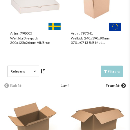
Artnr:
798005
Artnr:
797041
Wellåda Brevpack
Wellåda 240x190x90mm
200x125x26mm Vit/Brun
0701/0713 B/B Med
Tejpförslutning
Relevans
Filtrera
Bakåt
Framåt
1 av 4