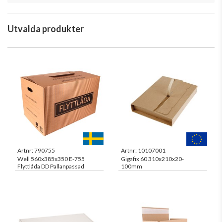
Utvalda produkter
Artnr:
790755
Artnr:
10107001
Well 560x385x350 E-755
Gigafix 60 310x210x20-
Flyttlåda DD Pallanpassad
100mm