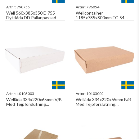
Artnr:
790755
Artnr:
796054
Well 560x385x350 E-755
Wellcontainer
Flyttlåda DD Pallanpassad
1185x785x800mm EC-54
Dubbelwell Pallanpassad
Artnr:
10103003
Artnr:
10103002
Wellåda 334x220x65mm V/B
Wellåda 334x220x65mm B/B
Med Tejpförslutning
Med Tejpförslutning
Postnords Varubrevslåda
Postnords Varubrevslåda