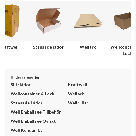
Kraftwell
Stansade lådor
Wellark
Wellcontain
Lock
Underkategorier
Slitslådor
Kraftwell
Wellcontainer & Lock
Wellark
Stansade Lådor
Wellrullar
Well Emballage Tillbehör
Well Emballage Övrigt
Well Kundunikt