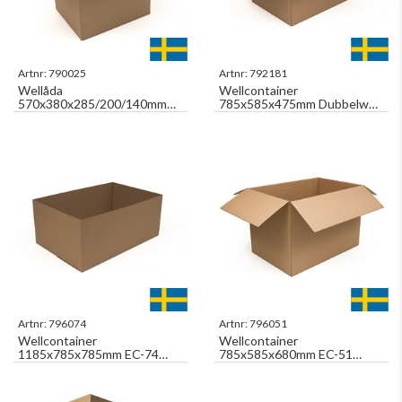
Artnr:
790025
Artnr:
792181
Wellåda
Wellcontainer
570x380x285/200/140mm
785x585x475mm Dubbelwell
SK2L Pallanpassad
Pallanpassad
Artnr:
796074
Artnr:
796051
Wellcontainer
Wellcontainer
1185x785x785mm EC-74
785x585x680mm EC-51
Dubbelwell Halvslits,
Dubbelwell Pallanpassad
Pallanpassad