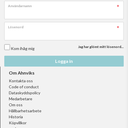
Användarnamn
Lösenord
Jag har glömt mitt lösenord...
Kom ihåg mig
Logga in
Om Ahnviks
Kontakta oss
Code of conduct
Dataskyddspolicy
Medarbetare
Om oss
Hållbarhetsarbete
Historia
Köpvillkor