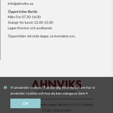
info@ahnviks.se
Öppettider Butik:
Mån-Fre 07.30-16.00
Stängt för lunch 12.00-13.00
Lager/Kontor och avvikande
Öppettider vid röda dagar, se
kontakta oss.
Vi använder cookies! Fullständig information om hur vi
använder cookies och hur du kan stänga av dem
OK
Copyright © Ahnviks Papper AB, Box 215, 501 13 Borås
| Orgnr. 556212-4437