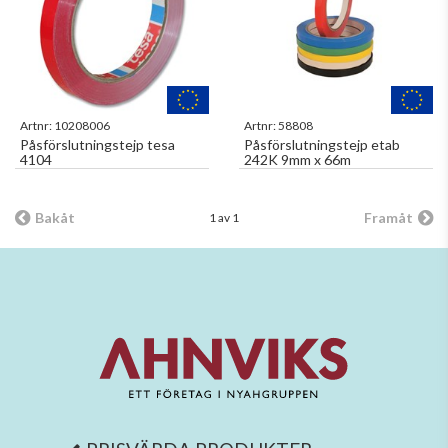
Artnr:
10208006
Artnr:
58808
Påsförslutningstejp tesa
Påsförslutningstejp etab
4104
242K 9mm x 66m
Bakåt
Framåt
1 av 1