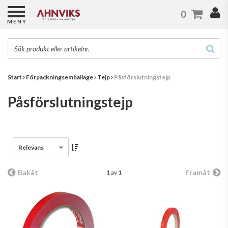
0
MENY
Start
Förpackningsemballage
Tejp
Påsförslutningstejp
Påsförslutningstejp
Relevans
Bakåt
Framåt
1 av 1