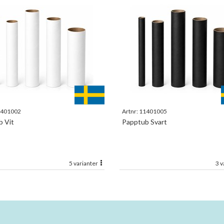
401002
Artnr:
11401005
 Vit
Papptub Svart
5 varianter
3 v