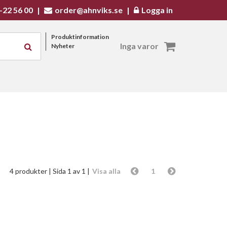
-22 56 00
|
order@ahnviks.se
|
Logga in
Produktinformation
Inga varor
Nyheter
4 produkter
| Sida 1 av 1 |
Visa alla
1