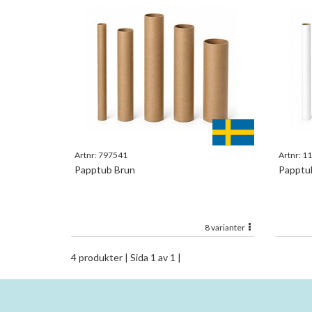
Artnr:
797541
Artnr:
11
Papptub Brun
Papptub
8 varianter
4 produkter
| Sida 1 av 1 |