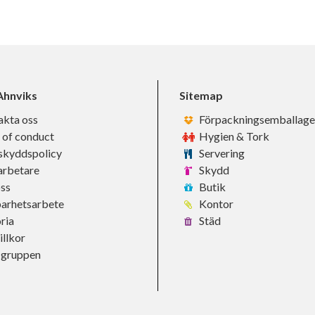
hnviks
Sitemap
akta oss
Förpackningsemballage
 of conduct
Hygien & Tork
skyddspolicy
Servering
rbetare
Skydd
ss
Butik
barhetsarbete
Kontor
ria
Städ
llkor
-gruppen