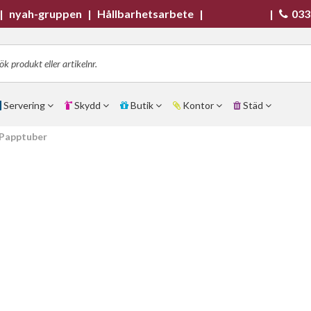
|
nyah-gruppen
|
Hållbarhetsarbete
|
|
033
Servering
Skydd
Butik
Kontor
Städ
Papptuber