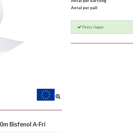
Antal per kartong
Antal per pall
Finns i lager
m Bisfenol A-Fri