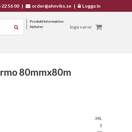
-22 56 00
|
order@ahnviks.se
|
Logga in
Produktinformation
Inga varor
Nyheter
hermo 80mmx80m
3RL
3