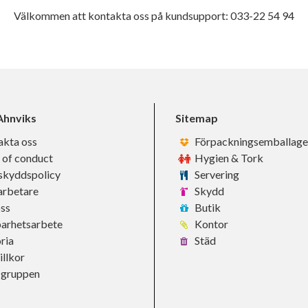
Välkommen att kontakta oss på kundsupport: 033-22 54 94
hnviks
Sitemap
akta oss
Förpackningsemballage
 of conduct
Hygien & Tork
skyddspolicy
Servering
rbetare
Skydd
ss
Butik
barhetsarbete
Kontor
ria
Städ
llkor
-gruppen