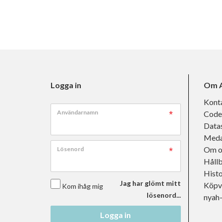
Logga in
Om A
Kont
Användarnamn
Code
Data
Meda
Om o
Lösenord
Håll
Histo
Jag har glömt mitt
Köpvi
Kom ihåg mig
lösenord...
nyah
Logga in