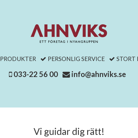
 PRODUKTER
PERSONLIG SERVICE
STORT
033-22 56 00
info@ahnviks.se
Vi guidar dig rätt!