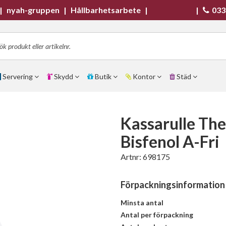
|
nyah-gruppen
|
Hållbarhetsarbete
|
|
033
Servering
Skydd
Butik
Kontor
Städ
Kassarulle T
Bisfenol A-Fri
Artnr:
698175
Förpackningsinformation
Minsta antal
Antal per förpackning