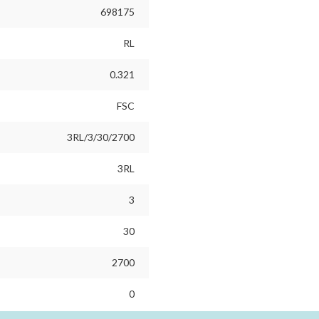
698175
RL
0.321
FSC
3RL/3/30/2700
3RL
3
30
2700
0