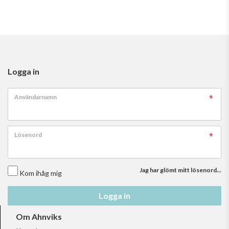
Logga in
Användarnamn
Lösenord
Jag har glömt mitt lösenord...
Kom ihåg mig
Logga in
Om Ahnviks