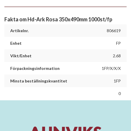
Fakta om Hd-Ark Rosa 350x490mm 1000st/fp
Artikelnr.
806619
Enhet
FP
Vikt/Enhet
2.68
Förpackningsinformation
1FP/X/X/X
Minsta beställningskvantitet
1FP
0