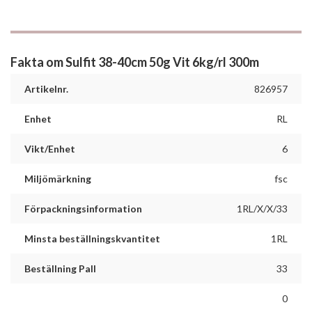
Fakta om Sulfit 38-40cm 50g Vit 6kg/rl 300m
Artikelnr.
826957
Enhet
RL
Vikt/Enhet
6
Miljömärkning
fsc
Förpackningsinformation
1RL/X/X/33
Minsta beställningskvantitet
1RL
Beställning Pall
33
0