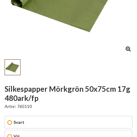
Silkespapper Mörkgrön 50x75cm 17g
480ark/fp
Artnr:
765510
Svart
Vit