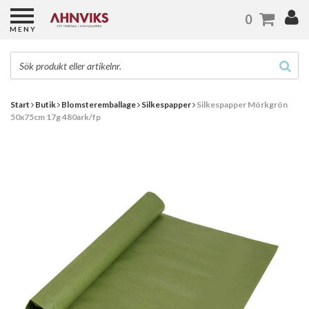
0
MENY
Start
Butik
Blomsteremballage
Silkespapper
Silkespapper Mörkgrön
50x75cm 17g 480ark/fp