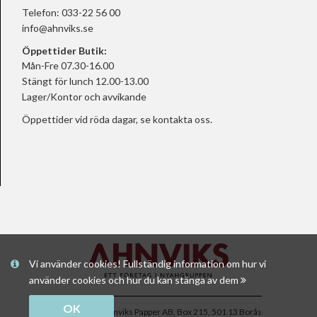
Telefon:
033-22 56 00
info@ahnviks.se
Öppettider Butik:
Mån-Fre 07.30-16.00
Stängt för lunch 12.00-13.00
Lager/Kontor och avvikande
Öppettider vid röda dagar, se
kontakta oss.
Vi använder cookies! Fullständig information om hur vi
använder cookies och hur du kan stänga av dem
OK
Copyright © Ahnviks Papper AB, Box 215, 501 13 Borås