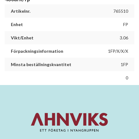
Artikelnr.
765510
Enhet
FP
Vikt/Enhet
3.06
Förpackningsinformation
1FP/X/X/X
Minsta beställningskvantitet
1FP
0