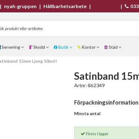
|
nyah-gruppen
|
Hållbarhetsarbete
|
|
033
Servering
Skydd
Butik
Kontor
Städ
atinband 15mm Ljung 50m/rl
Satinband 15m
Artnr:
862349
Förpackningsinformation
Minsta antal
Finns i lager