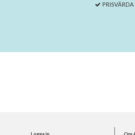
PRISVÄRDA
Logga in
Om A