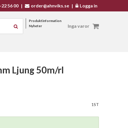
-22 56 00
|
order@ahnviks.se
|
Logga in
Produktinformation
Inga varor
Nyheter
m Ljung 50m/rl
1ST