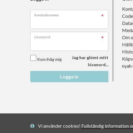
Kont
Användarnamn
Code
Data
Meda
Om o
Lösenord
Håll
Histo
Jag har glömt mitt
Köpvi
Kom ihåg mig
lösenord...
nyah
Logga in
Vi använder cookies! Fullständig information 