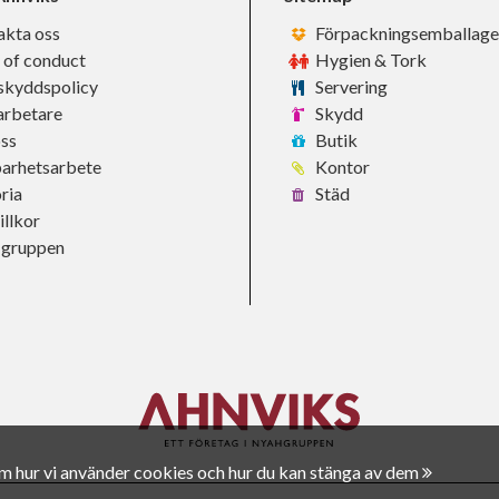
akta oss
Förpackningsemballage
 of conduct
Hygien & Tork
skyddspolicy
Servering
rbetare
Skydd
ss
Butik
barhetsarbete
Kontor
ria
Städ
llkor
-gruppen
om hur vi använder cookies och hur du kan stänga av dem