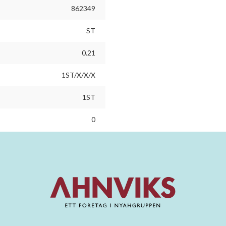
862349
ST
0.21
1ST/X/X/X
1ST
0