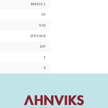
849155-1
FP
9.32
1FP/1/X/X
1FP
1
0