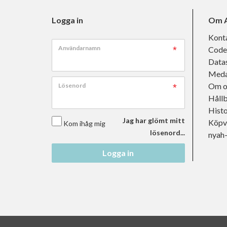
Logga in
Om A
Kont
Användarnamn
Code
Data
Meda
Om o
Lösenord
Håll
Histo
Jag har glömt mitt
Köpvi
Kom ihåg mig
lösenord...
nyah
Logga in