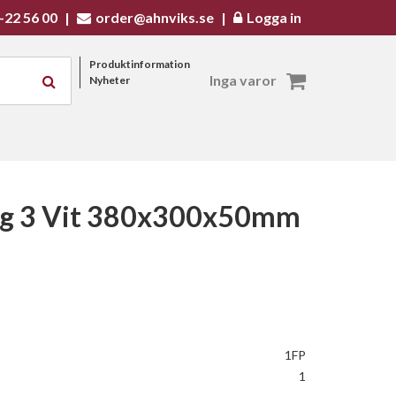
-22 56 00
|
order@ahnviks.se
|
Logga in
Produktinformation
Inga varor
Nyheter
ng 3 Vit 380x300x50mm
1FP
1