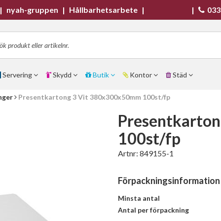
|
nyah-gruppen
|
Hållbarhetsarbete
|
|
033
Servering
Skydd
Butik
Kontor
Städ
nger
Presentkartong 3 Vit 380x300x50mm 100st/fp
Presentkarto
100st/fp
Artnr:
849155-1
Förpackningsinformation
Minsta antal
Antal per förpackning