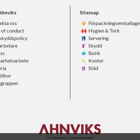
hnviks
Sitemap
akta oss
Förpackningsemballage
 of conduct
Hygien & Tork
skyddspolicy
Servering
rbetare
Skydd
ss
Butik
barhetsarbete
Kontor
ria
Städ
llkor
-gruppen