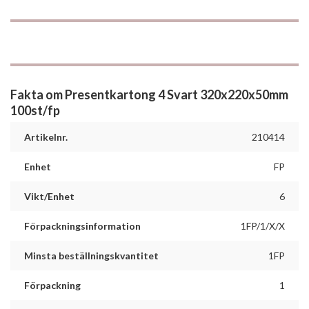
Fakta om Presentkartong 4 Svart 320x220x50mm
100st/fp
Artikelnr.
210414
Enhet
FP
Vikt/Enhet
6
Förpackningsinformation
1FP/1/X/X
Minsta beställningskvantitet
1FP
Förpackning
1