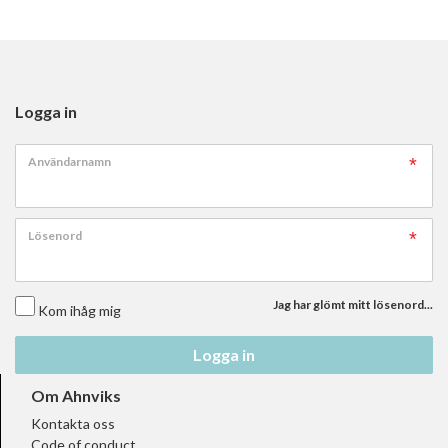
Logga in
Användarnamn
Lösenord
Jag har glömt mitt lösenord...
Kom ihåg mig
Logga in
Om Ahnviks
Kontakta oss
Code of conduct