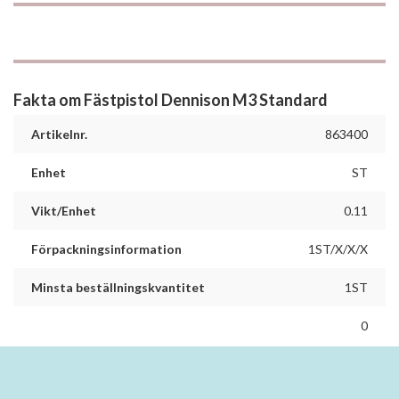
Fakta om Fästpistol Dennison M3 Standard
Artikelnr.
863400
Enhet
ST
Vikt/Enhet
0.11
Förpackningsinformation
1ST/X/X/X
Minsta beställningskvantitet
1ST
0