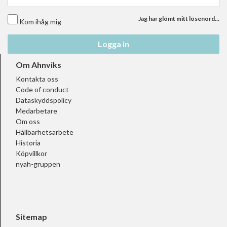
Jag har glömt mitt lösenord...
Kom ihåg mig
Logga in
Om Ahnviks
Kontakta oss
Code of conduct
Dataskyddspolicy
Medarbetare
Om oss
Hållbarhetsarbete
Historia
Köpvillkor
nyah-gruppen
Sitemap