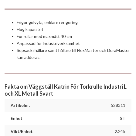
Frigör golvyta, enklare rengöring
Hög kapacitet
För rullar med maxmått 40 cm
Anpassad för industriverksamhet
Sopsäckshållare samt hållare till FlexMaster och DuraMaster
kan adderas.
Fakta om Väggställ Katrin För Torkrulle Industri L
och XL Metall Svart
Artikelnr.
528311
Enhet
ST
Vikt/Enhet
2.245