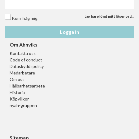
Jag har glömt mitt lösenord...
Kom ihåg mig
Logga in
Om Ahnviks
Kontakta oss
Code of conduct
Dataskyddspolicy
Medarbetare
Om oss
Hållbarhetsarbete
Historia
Köpvillkor
nyah-gruppen
Sitemap