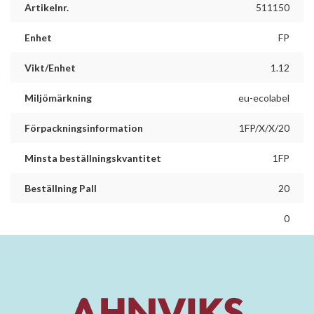
Artikelnr.
511150
Enhet
FP
Vikt/Enhet
1.12
Miljömärkning
eu-ecolabel
Förpackningsinformation
1FP/X/X/20
Minsta beställningskvantitet
1FP
Beställning Pall
20
0