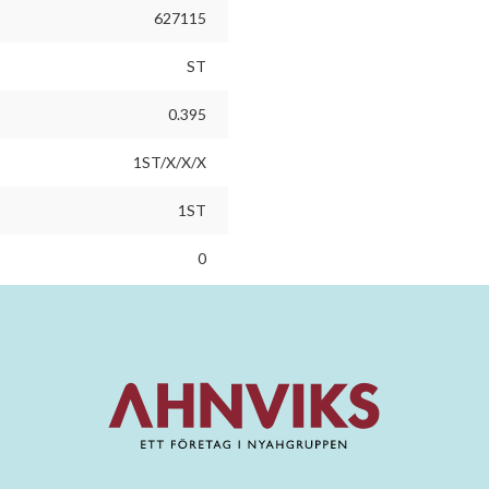
627115
ST
0.395
1ST/X/X/X
1ST
0