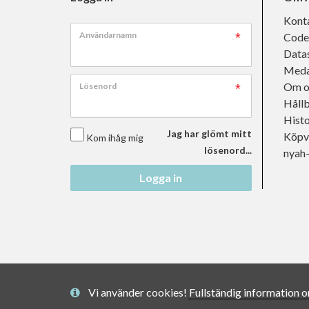
Kont
Användarnamn
Code
Data
Meda
Om o
Lösenord
Håll
Histo
Jag har glömt mitt
Köpvi
Kom ihåg mig
lösenord...
nyah
Logga in
Vi använder cookies! Fullständig information 