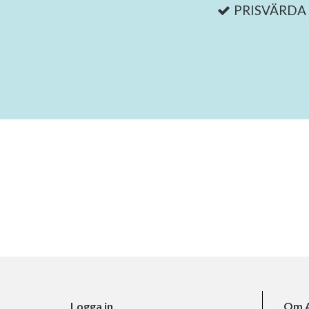
PRISVÄRDA
Logga in
Om A