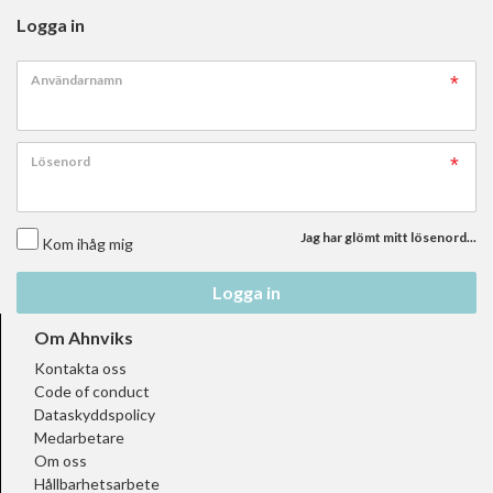
Logga in
Användarnamn
Lösenord
Jag har glömt mitt lösenord...
Kom ihåg mig
Logga in
Om Ahnviks
Kontakta oss
Code of conduct
Dataskyddspolicy
Medarbetare
Om oss
Hållbarhetsarbete