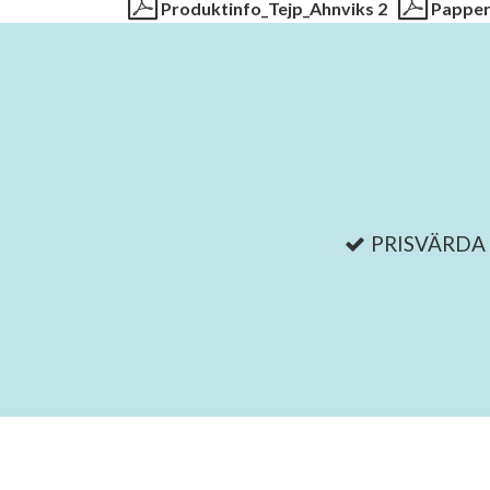
Produktinfo_Tejp_Ahnviks 2
Papper
PRISVÄRDA