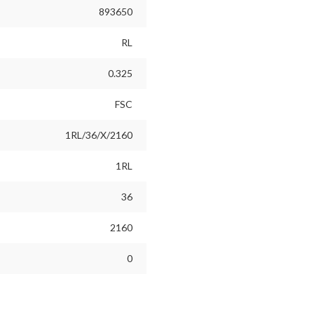
893650
RL
0.325
FSC
1RL/36/X/2160
1RL
36
2160
0