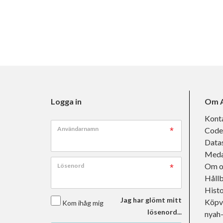
Logga in
Om A
Kont
Användarnamn
Code
Data
Meda
Om o
Lösenord
Håll
Histo
Jag har glömt mitt
Köpvi
Kom ihåg mig
lösenord...
nyah