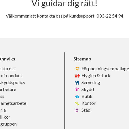
Vi guidar dig rätt!
Välkommen att kontakta oss på kundsupport: 033-22 54 94
hnviks
Sitemap
akta oss
Förpackningsemballage
 of conduct
Hygien & Tork
skyddspolicy
Servering
rbetare
Skydd
ss
Butik
barhetsarbete
Kontor
ria
Städ
llkor
-gruppen