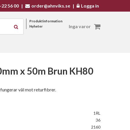
-22 56 00
|
order@ahnviks.se
|
Logga in
Produktinformation
Inga varor
Nyheter
50mm x 50m Brun KH80
ngerar väl mot returfibrer.
1RL
36
2160