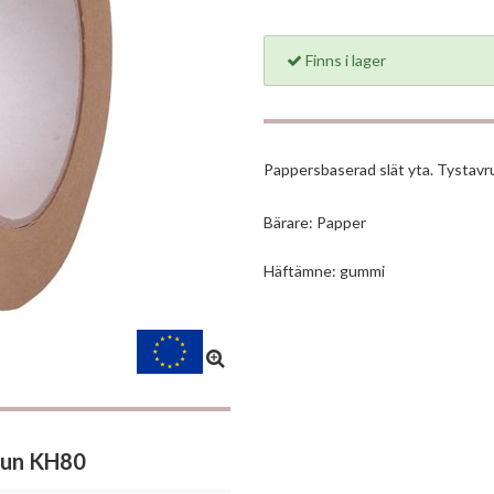
Finns i lager
Pappersbaserad slät yta. Tystavrul
Bärare: Papper
Häftämne: gummi
run KH80