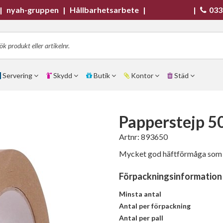
|
nyah-gruppen
|
Hållbarhetsarbete
|
|
033
Servering
Skydd
Butik
Kontor
Städ
Papperstejp 
Artnr:
893650
Mycket god häftförmåga som fu
Förpackningsinformation
Minsta antal
Antal per förpackning
Antal per pall