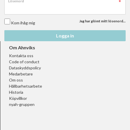
Lösenord
Jag har glömt mitt lösenord...
Kom ihåg mig
Logga in
Om Ahnviks
Kontakta oss
Code of conduct
Dataskyddspolicy
Medarbetare
Om oss
Hållbarhetsarbete
Historia
Köpvillkor
nyah-gruppen