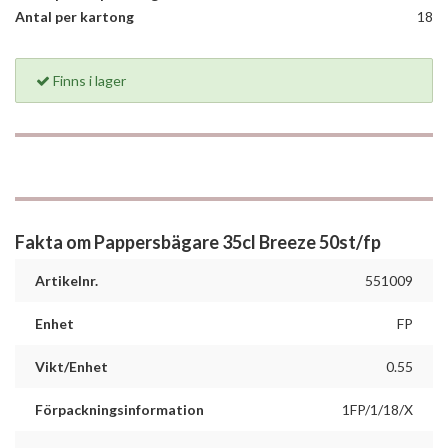
Antal per kartong
18
Finns i lager
Fakta om Pappersbägare 35cl Breeze 50st/fp
Artikelnr.
551009
Enhet
FP
Vikt/Enhet
0.55
Förpackningsinformation
1FP/1/18/X