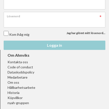
Lösenord
Jag har glömt mitt lösenord...
Kom ihåg mig
Logga in
Om Ahnviks
Kontakta oss
Code of conduct
Dataskyddspolicy
Medarbetare
Om oss
Hållbarhetsarbete
Historia
Köpvillkor
nyah-gruppen