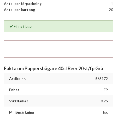
Antal per förpackning
1
Antal per kartong
20
Finns i lager
Fakta om Pappersbägare 40cl Beer 20st/fp Grå
Artikelnr.
565172
Enhet
FP
Vikt/Enhet
0.25
Miljömärkning
fsc