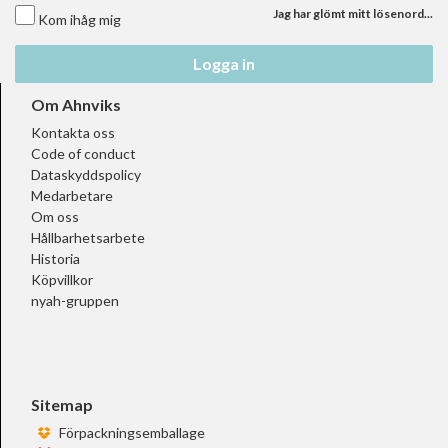
Jag har glömt mitt lösenord...
Kom ihåg mig
Logga in
Om Ahnviks
Kontakta oss
Code of conduct
Dataskyddspolicy
Medarbetare
Om oss
Hållbarhetsarbete
Historia
Köpvillkor
nyah-gruppen
Sitemap
Förpackningsemballage