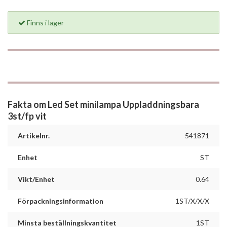
Finns i lager
Fakta om Led Set minilampa Uppladdningsbara
3st/fp vit
Artikelnr.
541871
Enhet
ST
Vikt/Enhet
0.64
Förpackningsinformation
1ST/X/X/X
Minsta beställningskvantitet
1ST